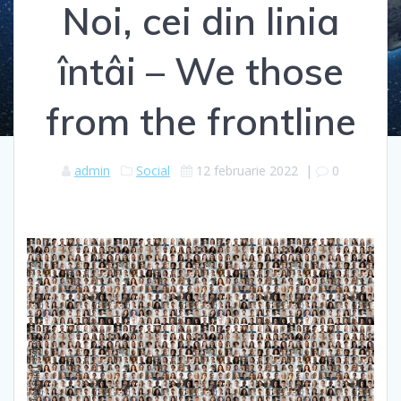
Noi, cei din linia
întâi – We those
from the frontline
admin
Social
12 februarie 2022
|
0