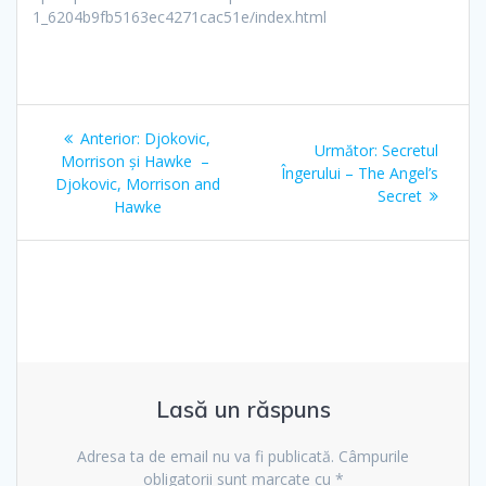
1_6204b9fb5163ec4271cac51e/index.html
Navigare
Articolul
Anterior:
Djokovic,
Articolul
Următor:
Secretul
în
anterior:
Morrison şi Hawke –
următor:
Îngerului – The Angel’s
Djokovic, Morrison and
Secret
articole
Hawke
Lasă un răspuns
Adresa ta de email nu va fi publicată.
Câmpurile
obligatorii sunt marcate cu
*