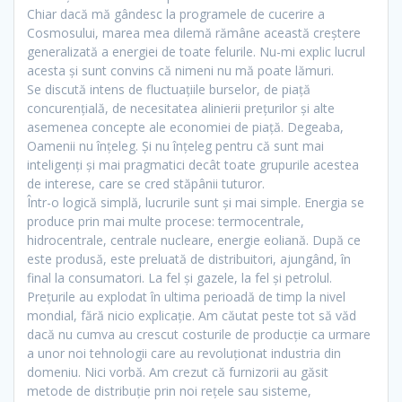
Chiar dacă mă gândesc la programele de cucerire a
Cosmosului, marea mea dilemă rămâne această creştere
generalizată a energiei de toate felurile. Nu-mi explic lucrul
acesta şi sunt convins că nimeni nu mă poate lămuri.
Se discută intens de fluctuaţiile burselor, de piaţă
concurenţială, de necesitatea alinierii preţurilor şi alte
asemenea concepte ale economiei de piaţă. Degeaba,
Oamenii nu înţeleg. Şi nu înţeleg pentru că sunt mai
inteligenţi şi mai pragmatici decât toate grupurile acestea
de interese, care se cred stăpânii tuturor.
Într-o logică simplă, lucrurile sunt şi mai simple. Energia se
produce prin mai multe procese: termocentrale,
hidrocentrale, centrale nucleare, energie eoliană. După ce
este produsă, este preluată de distribuitori, ajungând, în
final la consumatori. La fel şi gazele, la fel şi petrolul.
Preţurile au explodat în ultima perioadă de timp la nivel
mondial, fără nicio explicaţie. Am căutat peste tot să văd
dacă nu cumva au crescut costurile de producţie ca urmare
a unor noi tehnologii care au revoluţionat industria din
domeniu. Nici vorbă. Am crezut că furnizorii au găsit
metode de distribuţie prin noi reţele sau sisteme,