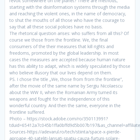
revolt somewhere on the planet? There are methods,
starting with the disinformation systems through the media
and reaching the violent ones, in the name of democracy,
to shut the mouths of all those who have the courage to
say that all these social policies have no basis.
The rhetorical question arises: who suffers from all this? Of
course we those from the frontline. We, the final
consumers of the their measures that kill rights and
freedoms, promoted by the global leadership. In most
cases the measures are accepted because human nature
has this ability to adapt, which is widely speculated by those
who believe illusory that our lives depend on them.
PS. I chose the title „We, those from from the frontline”,
after the movie of the same name by Sergiu Nicolaescu
about the WW II, when the Romanian Army turned its
weapons and fought for the independence of this
wonderful country.
And then the same, everyone in the
frontline suffered.
Photo – https://stock.adobe.com/ro/350113991?
tduid=65412a7c045b1ffa0bffd9d5b007b197&as_channel=affiliat
Sources-https://adevarul.ro/tech/stiinta/space-x-pierde-
aproape-40-sateliti-lansati-spatiu-cauza-furtuni-solare-