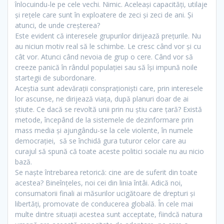
înlocuindu-le pe cele vechi. Nimic. Aceleaşi capacităţi, utilaje
şi reţele care sunt în exploatere de zeci şi zeci de ani. Şi
atunci, de unde creşterea?
Este evident că interesele grupurilor dirijează preţurile. Nu
au niciun motiv real să le schimbe. Le cresc când vor şi cu
cât vor. Atunci când nevoia de grup o cere. Când vor să
creeze panică în rândul populaţiei sau să îşi impună noile
startegii de subordonare.
Aceştia sunt adevăraţii conspraţionişti care, prin interesele
lor ascunse, ne dirijează viaţa, după planuri doar de ai
ştiute. Ce dacă se revoltă unii prin nu ştiu care ţară? Există
metode, începând de la sistemele de dezinformare prin
mass media şi ajungându-se la cele violente, în numele
democraţiei, să se închidă gura tuturor celor care au
curajul să spună că toate aceste politici sociale nu au nicio
bază.
Se naşte întrebarea retorică: cine are de suferit din toate
acestea? Bineînţeles, noi cei din linia întâi. Adică noi,
consumatorii finali ai măsurilor ucigătoare de drepturi şi
libertăţi, promovate de conducerea globală. În cele mai
multe dintre situaţii acestea sunt acceptate, fiindcă natura