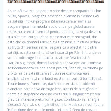
Acum câteva zile a apărut o ştire despre compania lui Elon
Musk, SpaceX. Magnatul american a lansat în Cosmos 49
de sateliţi, într-un program (Starlink) care ar urma să
acopere lipsa internetului acolo unde, pe globul acesta
mare, nu ar exista semnal pentru a te loga la viaţa de zi cu
zi a planetei. Nu ştiu dacă Marte mai este retrograd, dar
este clar că domnul Musk a avut ghinion. O furtună solară
apărută din seninul astral, se pare că a afectat 40 dintre
sateliţi, aceştia urmând să se întoarcă pe Pământ, unde se
vor autodistruge la contactul cu atmosfera terestră.
Dar, cu siguranţă, domnul Musk nu se va opri aici. Domnia
sa intenţionează ca prin acest proiect, Starlink, să trimită pe
orbită mii de sateliţi care să uşureze comunicarea şi,
implicit, să ne facă mai bună existenţa noastră tumultoasă.
Toate bune şi frumoase, dacă nu ar exista o problemă
planeteră care ne va distruge lent, alături de alte gânduri
negre ale stăpânilor care ne vor tăcuţi şi singuri: creşterea
greu de înţeles a preţurilor la gaze, combustibili şi energie
electrică. Aşa că, s-o fi gândit domnul Musk cu ce vom pune
în funcţiune device-urile pentru internet? Greu de crezut.