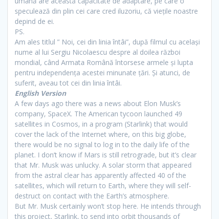
umană are această capacitate de adaptare, pe care o
speculează din plin cei care cred iluzoriu, că vieţile noastre
depind de ei.
PS.
Am ales titlul ” Noi, cei din linia întâi”, după filmul cu acelaşi
nume al lui Sergiu Nicolaescu despre al doilea război
mondial, când Armata Română întorsese armele şi lupta
pentru independenţa acestei minunate ţări. Şi atunci, de
suferit, aveau tot cei din linia întâi.
English Version
A few days ago there was a news about Elon Musk’s
company, SpaceX. The American tycoon launched 49
satellites in Cosmos, in a program (Starlink) that would
cover the lack of the Internet where, on this big globe,
there would be no signal to log in to the daily life of the
planet. I don’t know if Mars is still retrograde, but it’s clear
that Mr. Musk was unlucky. A solar storm that appeared
from the astral clear has apparently affected 40 of the
satellites, which will return to Earth, where they will self-
destruct on contact with the Earth’s atmosphere.
But Mr. Musk certainly won’t stop here. He intends through
this project, Starlink, to send into orbit thousands of