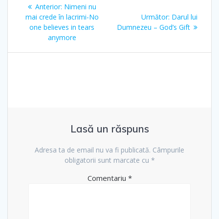
Navigare
Articolul
Anterior:
Nimeni nu
în
anterior:
Articolul
mai crede în lacrimi-No
Următor:
Darul lui
următor:
one believes in tears
Dumnezeu – God’s Gift
articole
anymore
Lasă un răspuns
Adresa ta de email nu va fi publicată.
Câmpurile
obligatorii sunt marcate cu
*
Comentariu
*