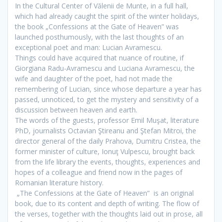
In the Cultural Center of Vălenii de Munte, in a full hall,
which had already caught the spirit of the winter holidays,
the book „Confessions at the Gate of Heaven” was
launched posthumously, with the last thoughts of an
exceptional poet and man: Lucian Avramescu.
Things could have acquired that nuance of routine, if
Giorgiana Radu-Avramescu and Luciana Avramescu, the
wife and daughter of the poet, had not made the
remembering of Lucian, since whose departure a year has
passed, unnoticed, to
get the mystery and sensitivity of a
discussion between heaven and earth.
The words of the guests, professor Emil Muşat, literature
PhD, journalists Octavian Ş
tireanu and Ştefan Mitroi, the
director general of the daily Prahova, Dumitru Cristea, the
former minister of culture, Ionuţ Vulpescu, brought back
from the life library the events, thoughts, experiences and
hopes of a colleague
and friend now in the pages of
Romanian literature history.
„The Confessions at the Gate of Heaven”
is an original
book, due to its content and depth of writing.
The flow of
the verses
, together with the thoughts laid out in prose, all