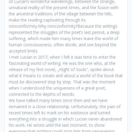
of Lucian’s wonderful wanderings, between the strange,
unnatural reality of the present times, and the fusion with
the ancestral traditions of the village between the hills,
make the reading captivating through its
nonconformity.
Why nonconformity?
Because the writings
represented the struggles of the poet’s last period, a deep
suffering, which made him many times leave the world of
human consciousness, often docile, and see beyond the
accepted limits.
I met Lucian in 2017, when I felt it was time to enter the
fascinating world of writing.
He was the one who, at the
release of my first novel, „Night of Souls”, spoke about
what it means to create and about a world of the book that
must be discovered step by step.
That was the moment
when I understood the uniqueness of a great poet,
connected to the depths of words.
We have talked many times since then and we have
remained in a close relationship.
Unfortunately, the pain of
recent times left its mark on his existence and turned
everything into a struggle in which Lucian never abandoned
his work.
He wrote until the last moment, to show
everyone that nothing could stop him from persevering.