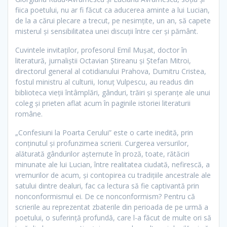
fiica poetului, nu ar fi făcut ca aducerea aminte a lui Lucian,
de la a cărui plecare a trecut, pe nesimţite, un an, să capete
misterul şi sensibilitatea unei discuţii între cer şi pământ.
Cuvintele invitaţilor, profesorul Emil Muşat, doctor în
literatură, jurnaliştii Octavian Ştireanu şi Ştefan Mitroi,
directorul general al cotidianului Prahova, Dumitru Cristea,
fostul ministru al culturii, Ionuţ Vulpescu, au readus din
biblioteca vieţii întâmplări, gânduri, trăiri şi speranţe ale unui
coleg şi prieten aflat acum în paginile istoriei literaturii
române.
„Confesiuni la Poarta Cerului” este o carte inedită, prin
conţinutul şi profunzimea scrierii. Curgerea versurilor,
alăturată gândurilor aşternute în proză, toate, rătăciri
minunate ale lui Lucian, între realitatea ciudată, nefirescă, a
vremurilor de acum, şi contopirea cu tradiţiile ancestrale ale
satului dintre dealuri, fac ca lectura să fie captivantă prin
nonconformismul ei. De ce nonconformism? Pentru că
scrierile au reprezentat zbaterile din perioada de pe urmă a
poetului, o suferinţă profundă, care l-a făcut de multe ori să