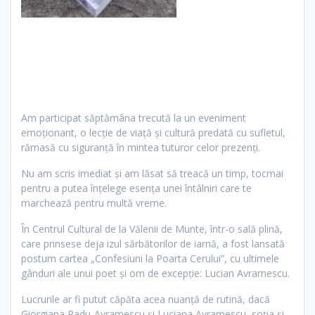
Am participat
săptămâna tr
ecută la un eveniment
emoţionant, o lecţie de viaţă şi cultură predată cu sufletul,
rămasă cu siguranţă în mintea tuturor celor prezenţi.
Nu am scris imediat şi am lăsat să treacă un timp, tocmai
pentru a putea înţelege esenţa unei întâlniri care te
marchează pentru multă vreme.
În Centrul Cultural de la Vălenii de Munte, într-o sală plină,
care prinsese deja izul sărbătorilor de iarnă, a fost lansată
postum cartea „Confesiuni la Poarta Cerului”, cu ultimele
gânduri ale unui poet şi om de excepţie: Lucian Avramescu.
Lucrurile ar fi putut căpăta acea nuanţă de rutină, dacă
Giorgiana Radu-Avramescu şi Luciana Avramescu, soţia şi