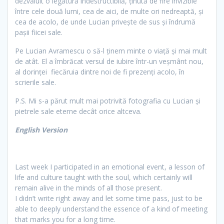
dezvăluit o legătură indestructibilă, ţinută de fire invizible
între cele două lumi, cea de aici, de multe ori nedreaptă, şi
cea de acolo, de unde Lucian priveşte de sus şi îndrumă
paşii fiicei sale.
Pe Lucian Avramescu o să-l ţinem minte o viaţă şi mai mult
de atât. El a îmbrăcat versul de iubire într-un veşmânt nou,
al dorinţei fiecăruia dintre noi de fi prezenţi acolo, în
scrierile sale.
P.S. Mi s-a părut mult mai potrivită fotografia cu Lucian şi
pietrele sale eterne decât orice altceva.
English Version
Last week I participated in an emotional event, a lesson of
life and culture taught with the soul, which certainly will
remain alive in the minds of all those present.
I didn’t write right away and let some time pass, just to be
able to deeply understand the essence of a kind of meeting
that marks you for a long time.