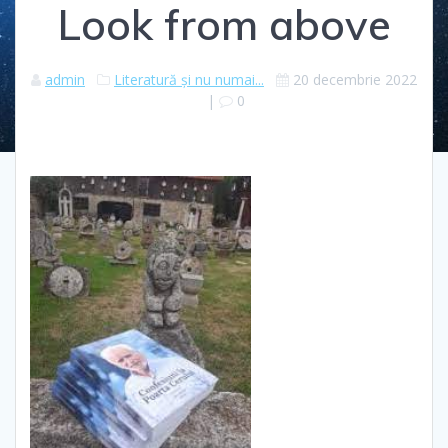
Look from above
admin
Literatură şi nu numai...
20 decembrie 2022
|
0