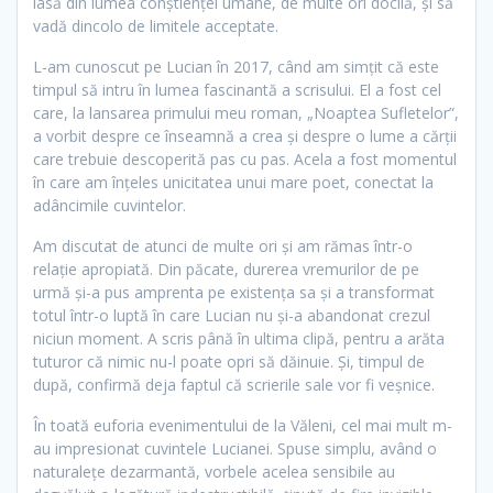
iasă din lumea conştienţei umane, de multe ori docilă, şi să
vadă dincolo de limitele acceptate.
L-am cunoscut pe Lucian în 2017, când am simţit că este
timpul să intru în lumea fascinantă a scrisului. El a fost cel
care, la lansarea primului meu roman, „Noaptea Sufletelor”,
a vorbit despre ce înseamnă a crea şi despre o lume a cărţii
care trebuie descoperită pas cu pas. Acela a fost momentul
în care am înţeles unicitatea unui mare poet, conectat la
adâncimile cuvintelor.
Am discutat de atunci de multe ori şi am rămas într-o
relaţie apropiată. Din păcate, durerea vremurilor de pe
urmă şi-a pus amprenta pe existenţa sa şi a transformat
totul într-o luptă în care Lucian nu şi-a abandonat crezul
niciun moment. A scris până în ultima clipă, pentru a arăta
tuturor că nimic nu-l poate opri să dăinuie. Şi, timpul de
după, confirmă deja faptul că scrierile sale vor fi veşnice.
În toată euforia evenimentului de la Văleni, cel mai mult m-
au impresionat cuvintele Lucianei. Spuse simplu, având o
naturaleţe dezarmantă, vorbele acelea sensibile au