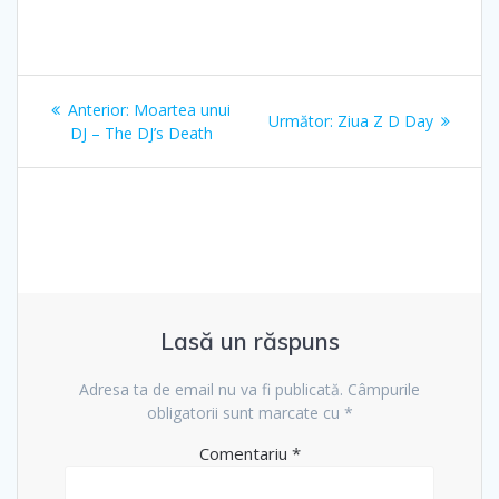
Navigare
Articolul
Anterior:
Moartea unui
Articolul
Următor:
Ziua Z D Day
în
anterior:
DJ – The DJ’s Death
următor:
articole
Lasă un răspuns
Adresa ta de email nu va fi publicată.
Câmpurile
obligatorii sunt marcate cu
*
Comentariu
*