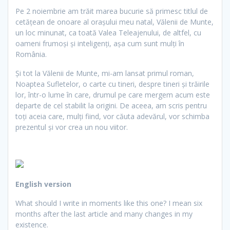
Pe 2 noiembrie am trăit marea bucurie să primesc titlul de
cetăţean de onoare al oraşului meu natal, Vălenii de Munte,
un loc minunat, ca toată Valea Teleajenului, de altfel, cu
oameni frumoşi şi inteligenţi, aşa cum sunt mulţi în
România.
Şi tot la Vălenii de Munte, mi-am lansat primul roman,
Noaptea Sufletelor, o carte cu tineri, despre tineri şi trăirile
lor, într-o lume în care, drumul pe care mergem acum este
departe de cel stabilit la origini. De aceea, am scris pentru
toţi aceia care, mulţi fiind, vor căuta adevărul, vor schimba
prezentul şi vor crea un nou viitor.
English version
What should I write in moments like this one?
I mean six
months after the last article and many changes in my
existence.