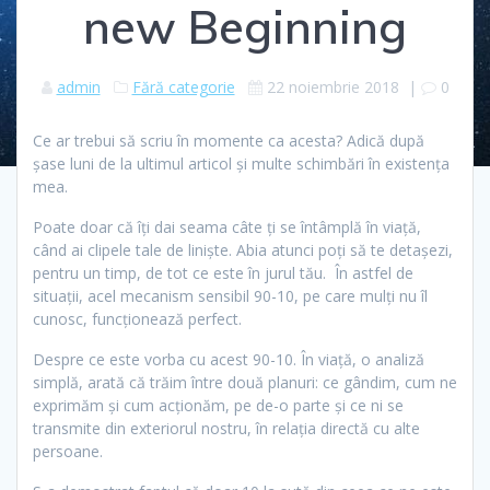
new Beginning
admin
Fără categorie
22 noiembrie 2018
|
0
Ce ar trebui să scriu în momente ca acesta? Adică după
şase luni de la ultimul articol şi multe schimbări în existenţa
mea.
Poate doar că îţi dai seama câte ţi se întâmplă în viaţă,
când ai clipele tale de linişte. Abia atunci poţi să te detaşezi,
pentru un timp, de tot ce este în jurul tău. În astfel de
situaţii, acel mecanism sensibil 90-10, pe care mulţi nu îl
cunosc, funcţionează perfect.
Despre ce este vorba cu acest 90-10. În viaţă, o analiză
simplă, arată că trăim între două planuri: ce gândim, cum ne
exprimăm şi cum acţionăm, pe de-o parte şi ce ni se
transmite din exteriorul nostru, în relaţia directă cu alte
persoane.