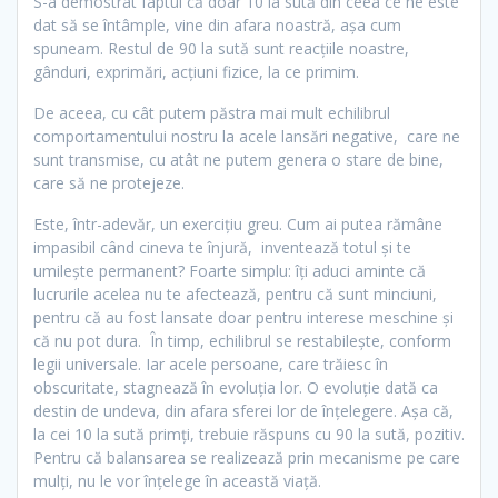
S-a demostrat faptul că doar 10 la sută din ceea ce ne este
dat să se întâmple, vine din afara noastră, aşa cum
spuneam. Restul de 90 la sută sunt reacţiile noastre,
gânduri, exprimări, acţiuni fizice, la ce primim.
De aceea, cu cât putem păstra mai mult echilibrul
comportamentului nostru la acele lansări negative, care ne
sunt transmise, cu atât ne putem genera o stare de bine,
care să ne protejeze.
Este, într-adevăr, un exerciţiu greu. Cum ai putea rămâne
impasibil când cineva te înjură, inventează totul şi te
umileşte permanent? Foarte simplu: îţi aduci aminte că
lucrurile acelea nu te afectează, pentru că sunt minciuni,
pentru că au fost lansate doar pentru interese meschine şi
că nu pot dura. În timp, echilibrul se restabileşte, conform
legii universale. Iar acele persoane, care trăiesc în
obscuritate, stagnează în evoluţia lor. O evoluţie dată ca
destin de undeva, din afara sferei lor de înţelegere. Aşa că,
la cei 10 la sută primţi, trebuie răspuns cu 90 la sută, pozitiv.
Pentru că balansarea se realizează prin mecanisme pe care
mulţi, nu le vor înţelege în această viaţă.